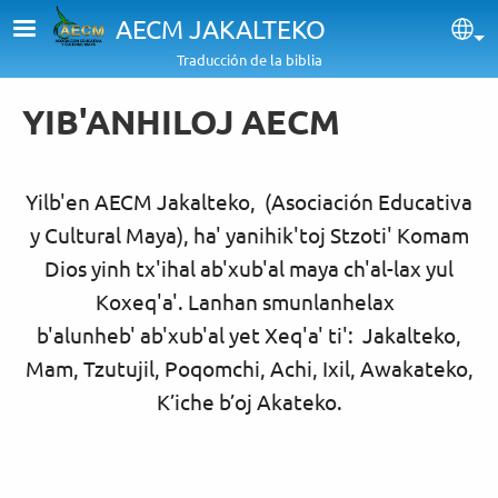
Pasar al contenido principal
AECM JAKALTEKO
Sel
Traducción de la biblia
YIB'ANHILOJ AECM
Yilb'en AECM Jakalteko, (Asociación Educativa
y Cultural Maya), ha' yanihik'toj Stzoti' Komam
Dios yinh tx'ihal ab'xub'al maya ch'al-lax yul
Koxeq'a'. Lanhan smunlanhelax
b'alunheb' ab'xub'al yet Xeq'a' ti': Jakalteko,
Mam, Tzutujil, Poqomchi, Achi, Ixil, Awakateko,
K’iche b’oj Akateko.