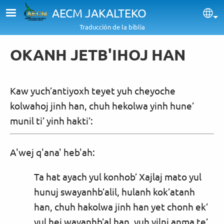
Pasar al contenido principal
AECM JAKALTEKO
Sel
Traducción de la biblia
OKANH JETB'IHOJ HAN
Kaw yuch’antiyoxh teyet yuh cheyoche
kolwahoj jinh han, chuh hekolwa yinh hune’
munil ti’ yinh hakti’:
A'wej q'ana' heb'ah:
Ta hat ayach yul konhob’ Xajlaj mato yul
hunuj swayanhb’alil, hulanh kok’atanh
han, chuh hakolwa jinh han yet chonh ek’
yul hej wayanhb’al han, yuh yilni anma te’,