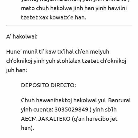
mato chuh hakolwa jinh han yinh hawilni
tzetet xax kowatx’e han.
A' hakolwal:
Hune’ munil ti’ kaw tx’ihal ch’en melyuh
ch’oknikoj yinh yuh stohlalax tzetet ch’oknikoj
juh han:
DEPOSITO DIRECTO:
Chuh hawanihaktoj hakolwal yul Banrural
yinh cuenta: 3035029849 ) yinh sb’ih
AECM JAKALTEKO (q’an harecibo jet
han).