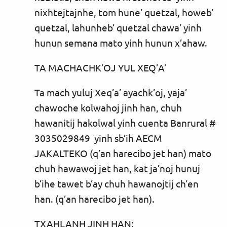
nixhtejtajnhe, tom hune’ quetzal, howeb’
quetzal, lahunheb’ quetzal chawa’ yinh
hunun semana mato yinh hunun x’ahaw.
TA MACHACHK’OJ YUL XEQ’A’
Ta mach yuluj Xeq’a’ ayachk’oj, yaja’
chawoche kolwahoj jinh han, chuh
hawanitij hakolwal yinh cuenta Banrural #
3035029849 yinh sb’ih AECM
JAKALTEKO (q’an harecibo jet han) mato
chuh hawawoj jet han, kat ja’noj hunuj
b’ihe tawet b’ay chuh hawanojtij ch’en
han. (q’an harecibo jet han).
TXAHLANH JINH HAN: