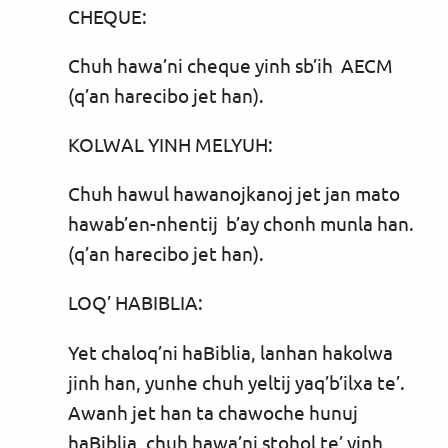
CHEQUE:
Chuh hawa’ni cheque yinh sb’ih AECM
(q’an harecibo jet han).
KOLWAL YINH MELYUH:
Chuh hawul hawanojkanoj jet jan mato
hawab’en-nhentij b’ay chonh munla han.
(q’an harecibo jet han).
LOQ’ HABIBLIA:
Yet chaloq’ni haBiblia, lanhan hakolwa
jinh han, yunhe chuh yeltij yaq’b’ilxa te’.
Awanh jet han ta chawoche hunuj
haBiblia, chuh hawa’ni stohol te’ yinh