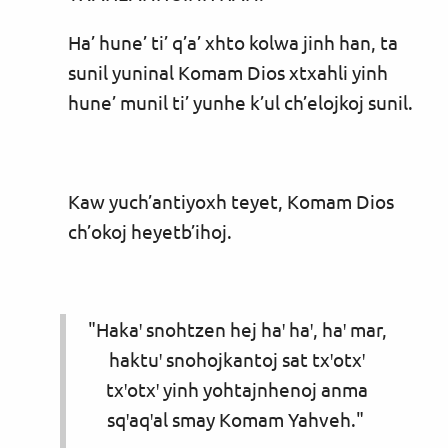
Ha’ hune’ ti’ q’a’ xhto kolwa jinh han, ta
sunil yuninal Komam Dios xtxahli yinh
hune’ munil ti’ yunhe k’ul ch’elojkoj sunil.
Kaw yuch’antiyoxh teyet, Komam Dios
ch’okoj heyetb’ihoj.
"Hakaꞌ snohtzen hej haꞌ haꞌ, haꞌ mar,
haktuꞌ snohojkantoj sat txꞌotxꞌ
txꞌotxꞌ yinh yohtajnhenoj anma
sqꞌaqꞌal smay Komam Yahveh."