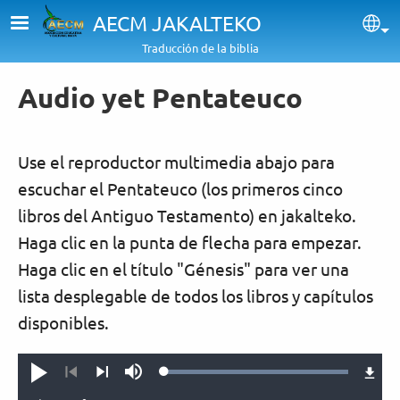
Pasar al contenido principal
AECM JAKALTEKO
Sel
Traducción de la biblia
Audio yet Pentateuco
Use el reproductor multimedia abajo para
escuchar el Pentateuco (los primeros cinco
libros del Antiguo Testamento) en jakalteko.
Haga clic en la punta de flecha para empezar.
Haga clic en el título "Génesis" para ver una
lista desplegable de todos los libros y capítulos
disponibles.
Loaded
:
Ab'eh
Silenciar
100.00%
Anterior
Siguiente