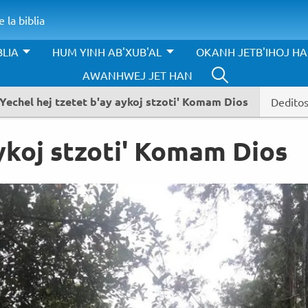
 la biblia
BLIA
HUM YINH AB'XUB'AL
OKANH JETB'IHOJ H
AWANHWEJ JET HAN
Yechel hej tzetet b'ay aykoj stzoti' Komam Dios
Dedito
aykoj stzoti' Komam Dios