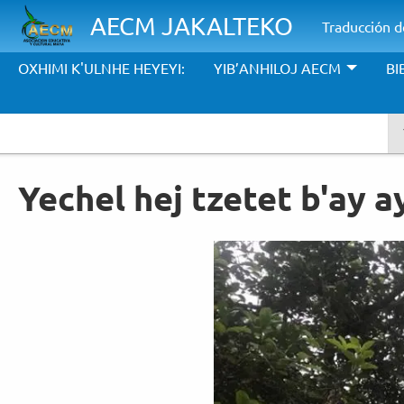
Pasar al contenido principal
AECM JAKALTEKO
Traducción de
OXHIMI K'ULNHE HEYEYI:
YIB’ANHILOJ AECM
BI
Yechel hej tzetet b'ay 