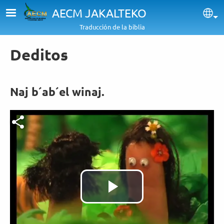
Pasar al contenido principal
AECM JAKALTEKO
Sel
Traducción de la biblia
Deditos
Naj b´ab´el winaj.
Archivo de vídeo
Reproducir