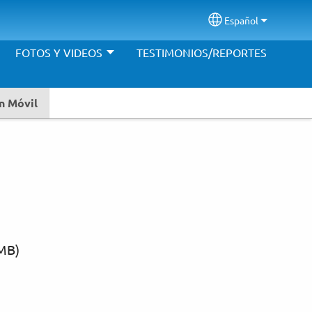
Español
Select your langu
FOTOS Y VIDEOS
TESTIMONIOS/REPORTES
n Móvil
MB)