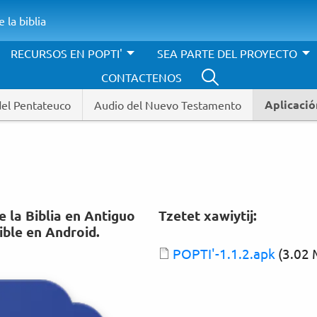
 la biblia
RECURSOS EN POPTI'
SEA PARTE DEL PROYECTO
CONTACTENOS
Aplicació
del Pentateuco
Audio del Nuevo Testamento
e la Biblia en Antiguo
Tzetet xawiytij:
ble en Android.
Document
POPTI'-1.1.2.apk
(3.02 