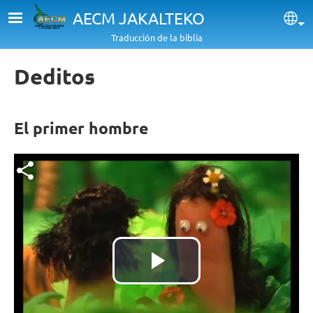
Pasar al contenido principal
AECM JAKALTEKO
Sel
Traducción de la biblia
Deditos
El primer hombre
Archivo de vídeo
Reproducir