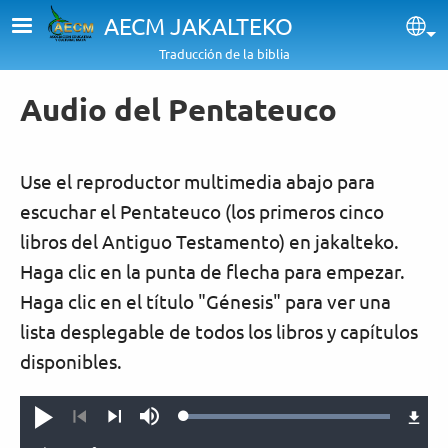
Pasar al contenido principal
AECM JAKALTEKO
Sel
Traducción de la biblia
Audio del Pentateuco
Use el reproductor multimedia abajo para
escuchar el Pentateuco (los primeros cinco
libros del Antiguo Testamento) en jakalteko.
Haga clic en la punta de flecha para empezar.
Haga clic en el título "Génesis" para ver una
lista desplegable de todos los libros y capítulos
disponibles.
Loaded
:
Reproducir
Silenciar
100.00%
Anterior
Siguiente